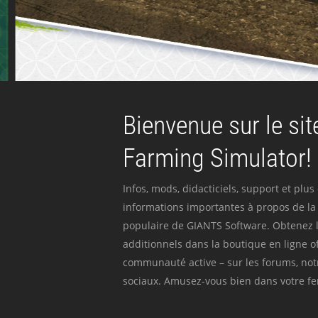
Bienvenue sur le site
Farming Simulator!
Infos, mods, didacticiels, support et plus
informations importantes à propos de la 
populaire de GIANTS Software. Obtenez l
additionnels dans la boutique en ligne off
communauté active – sur les forums, not
sociaux. Amusez-vous bien dans votre fer