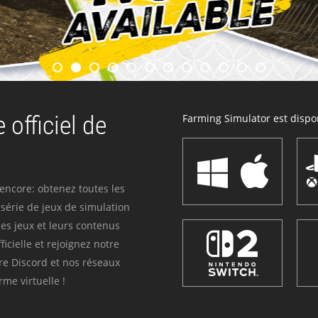
 officiel de
Farming Simulator est dispon
 encore: obtenez toutes les
série de jeux de simulation
es jeux et leurs contenus
icielle et rejoignez notre
re Discord et nos réseaux
me virtuelle !