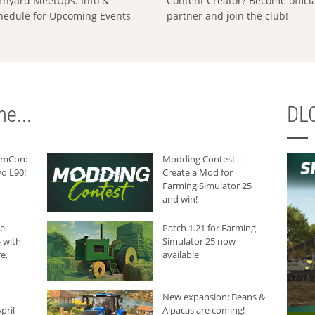
rnyard MeetUps: Info &
Content Creator? Become offici
hedule for Upcoming Events
partner and join the club!
e...
DLC
armCon:
Modding Contest |
o L90!
Create a Mod for
Farming Simulator 25
and win!
he
Patch 1.21 for Farming
 with
Simulator 25 now
e,
available
New expansion: Beans &
pril
Alpacas are coming!