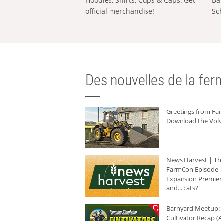
Hoodies, Shirts, Cups & Caps: Get
Ba
official merchandise!
Sc
Des nouvelles de la ferm
Greetings from F
Download the Volv
News Harvest | T
FarmCon Episode -
Expansion Premier
and... cats?
Barnyard Meetup:
Cultivator Recap (A