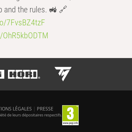
b and the rules. 🚜 🔗
.co/7FvsBZ4tzF
.co/OhR5kbODTM
IONS LÉGALES
|
PRESSE
é de leurs dépositaires respectifs.