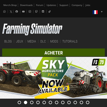
Merch-Shop
Downloads
Forum
Updates
Support
Company
Jobs
BLOG
JEUX
MEDIA
DLC
MODS
TUTORIALS
ACHETER