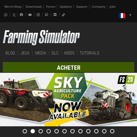
Merch-Shop
Downloads
Forum
Updates
Support
Company
Jobs
BLOG
JEUX
MEDIA
DLC
MODS
TUTORIALS
ACHETER