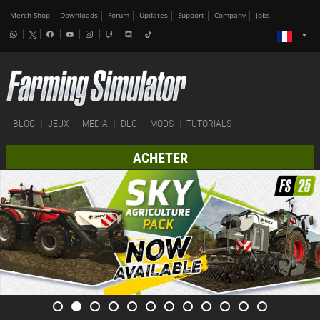
Merch-Shop
Downloads
Forum
Updates
Support
Company
Jobs
BLOG
JEUX
MEDIA
DLC
MODS
TUTORIALS
ACHETER