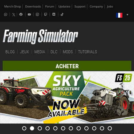
Merch-Shop
Downloads
Forum
Updates
Support
Company
Jobs
BLOG
JEUX
MEDIA
DLC
MODS
TUTORIALS
ACHETER