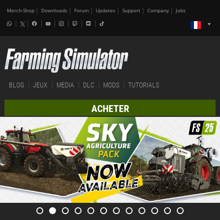
Merch-Shop
Downloads
Forum
Updates
Support
Company
Jobs
BLOG
JEUX
MEDIA
DLC
MODS
TUTORIALS
ACHETER