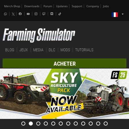
Merch-Shop
Downloads
Forum
Updates
Support
Company
Jobs
BLOG
JEUX
MEDIA
DLC
MODS
TUTORIALS
ACHETER