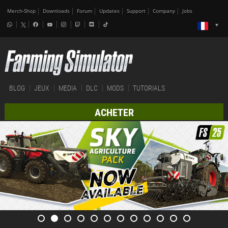
Merch-Shop
Downloads
Forum
Updates
Support
Company
Jobs
BLOG
JEUX
MEDIA
DLC
MODS
TUTORIALS
ACHETER