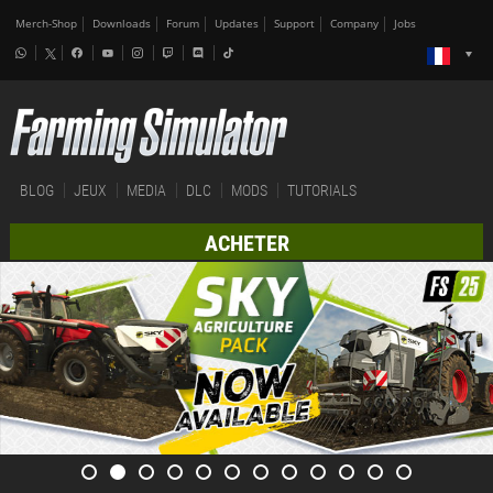
Merch-Shop
Downloads
Forum
Updates
Support
Company
Jobs
BLOG
JEUX
MEDIA
DLC
MODS
TUTORIALS
ACHETER