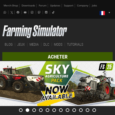
Merch-Shop
Downloads
Forum
Updates
Support
Company
Jobs
BLOG
JEUX
MEDIA
DLC
MODS
TUTORIALS
ACHETER