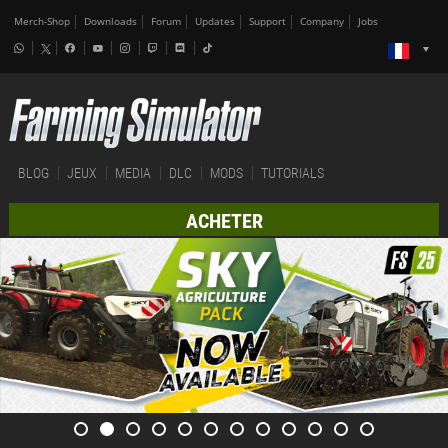
Merch-Shop
Downloads
Forum
Updates
Support
Company
Jobs
BLOG
JEUX
MEDIA
DLC
MODS
TUTORIALS
ACHETER