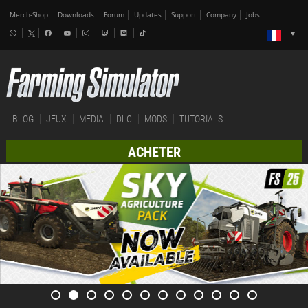
Merch-Shop
Downloads
Forum
Updates
Support
Company
Jobs
BLOG
JEUX
MEDIA
DLC
MODS
TUTORIALS
ACHETER