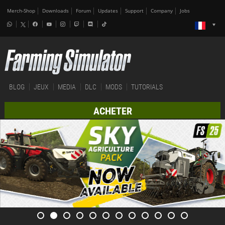
Merch-Shop
Downloads
Forum
Updates
Support
Company
Jobs
BLOG
JEUX
MEDIA
DLC
MODS
TUTORIALS
ACHETER