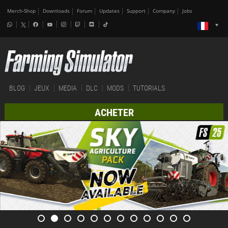
Merch-Shop
Downloads
Forum
Updates
Support
Company
Jobs
BLOG
JEUX
MEDIA
DLC
MODS
TUTORIALS
ACHETER