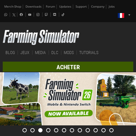
Merch-Shop
Downloads
Forum
Updates
Support
Company
Jobs
BLOG
JEUX
MEDIA
DLC
MODS
TUTORIALS
ACHETER