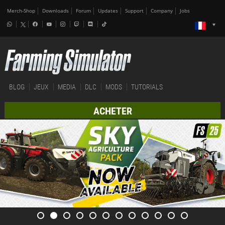
Merch-Shop
Downloads
Forum
Updates
Support
Company
Jobs
BLOG
JEUX
MEDIA
DLC
MODS
TUTORIALS
ACHETER