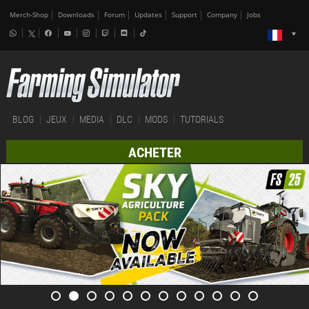
Merch-Shop
Downloads
Forum
Updates
Support
Company
Jobs
BLOG
JEUX
MEDIA
DLC
MODS
TUTORIALS
ACHETER