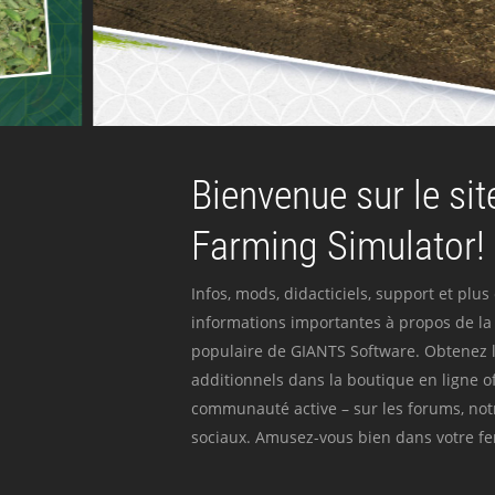
Bienvenue sur le site
Farming Simulator!
Infos, mods, didacticiels, support et plus
informations importantes à propos de la 
populaire de GIANTS Software. Obtenez l
additionnels dans la boutique en ligne off
communauté active – sur les forums, not
sociaux. Amusez-vous bien dans votre fer