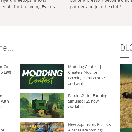
rnyard MeetUps: Info &
Content Creator? Become offici
hedule for Upcoming Events
partner and join the club!
e...
DLC
armCon:
Modding Contest |
o L90!
Create a Mod for
Farming Simulator 25
and win!
he
Patch 1.21 for Farming
 with
Simulator 25 now
e,
available
New expansion: Beans &
pril
Alpacas are coming!