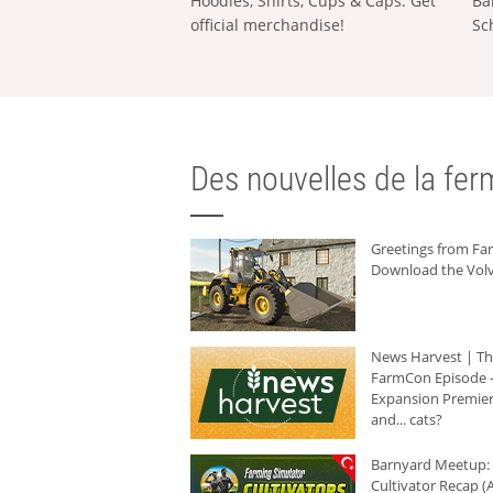
Hoodies, Shirts, Cups & Caps: Get
Ba
official merchandise!
Sc
Des nouvelles de la ferm
Greetings from F
Download the Volv
News Harvest | T
FarmCon Episode -
Expansion Premier
and... cats?
Barnyard Meetup:
Cultivator Recap (A