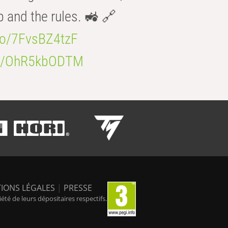
b and the rules. 🚜 🔗
.co/7FvsBZ4tzF
.co/OhR5kbODTM
IONS LÉGALES
|
PRESSE
é de leurs dépositaires respectifs.