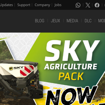
Updates
Support
Company
Jobs
BLOG
JEUX
MEDIA
DLC
MO