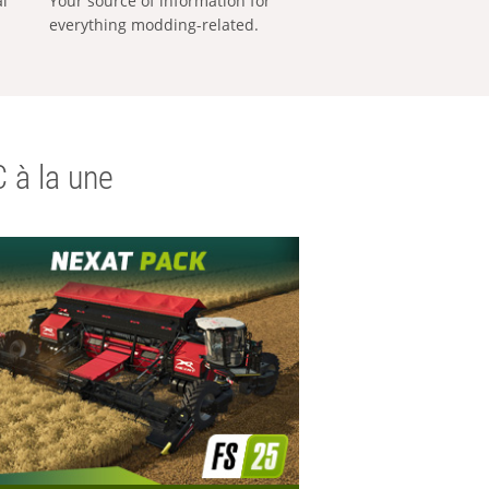
al
Your source of information for
everything modding-related.
 à la une