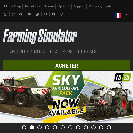
Merch-Shop
Downloads
Forum
Updates
Support
Company
Jobs
BLOG
JEUX
MEDIA
DLC
MODS
TUTORIALS
ACHETER