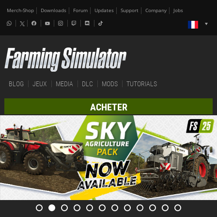
Merch-Shop
Downloads
Forum
Updates
Support
Company
Jobs
BLOG
JEUX
MEDIA
DLC
MODS
TUTORIALS
ACHETER