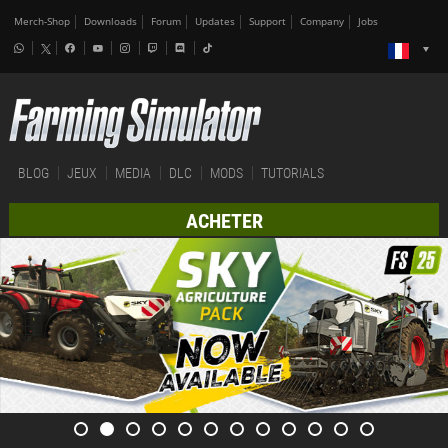
Merch-Shop
Downloads
Forum
Updates
Support
Company
Jobs
BLOG
JEUX
MEDIA
DLC
MODS
TUTORIALS
ACHETER