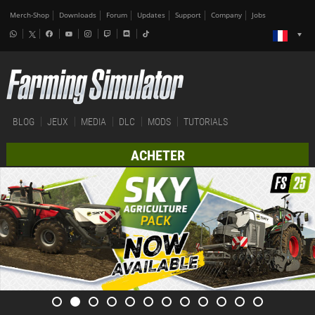
Merch-Shop
Downloads
Forum
Updates
Support
Company
Jobs
BLOG
JEUX
MEDIA
DLC
MODS
TUTORIALS
ACHETER