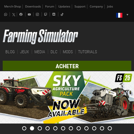
Merch-Shop
Downloads
Forum
Updates
Support
Company
Jobs
BLOG
JEUX
MEDIA
DLC
MODS
TUTORIALS
ACHETER