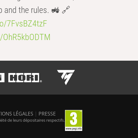
b and the rules. 🚜 🔗
.co/7FvsBZ4tzF
.co/OhR5kbODTM
IONS LÉGALES
|
PRESSE
é de leurs dépositaires respectifs.