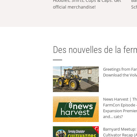
Hoodies, Shirts, Cups & Caps: Get
Ba
official merchandise!
Sc
Des nouvelles de la ferm
Greetings from F
Download the Volv
News Harvest | T
FarmCon Episode -
Expansion Premier
and... cats?
Barnyard Meetup:
Cultivator Recap (A