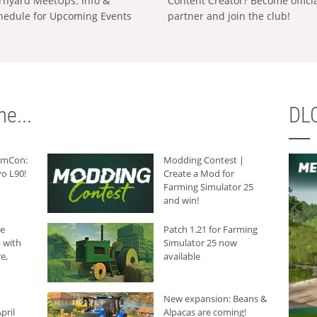
rnyard MeetUps: Info &
Content Creator? Become offici
hedule for Upcoming Events
partner and join the club!
e...
DLC
armCon:
Modding Contest |
o L90!
Create a Mod for
Farming Simulator 25
and win!
he
Patch 1.21 for Farming
 with
Simulator 25 now
e,
available
New expansion: Beans &
pril
Alpacas are coming!