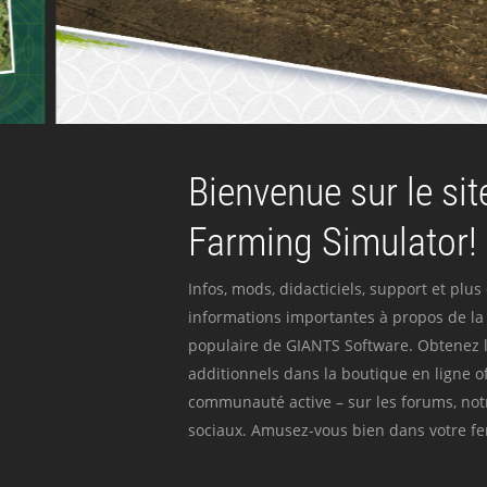
Bienvenue sur le site
Farming Simulator!
Infos, mods, didacticiels, support et plus
informations importantes à propos de la 
populaire de GIANTS Software. Obtenez l
additionnels dans la boutique en ligne off
communauté active – sur les forums, not
sociaux. Amusez-vous bien dans votre fer