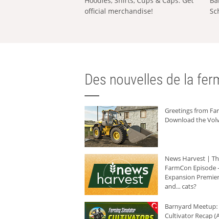
Hoodies, Shirts, Cups & Caps: Get
Ba
official merchandise!
Sc
Des nouvelles de la ferm
Greetings from F
Download the Volv
News Harvest | T
FarmCon Episode -
Expansion Premier
and... cats?
Barnyard Meetup:
Cultivator Recap (A