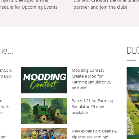
rnyard MeetUps: Info &
Content Creator? Become offici
hedule for Upcoming Events
partner and join the club!
e...
DLC
armCon:
Modding Contest |
o L90!
Create a Mod for
Farming Simulator 25
and win!
he
Patch 1.21 for Farming
 with
Simulator 25 now
e,
available
New expansion: Beans &
pril
Alpacas are coming!