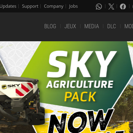
Updates
Support
Company
Jobs
BLOG
JEUX
MEDIA
DLC
MO