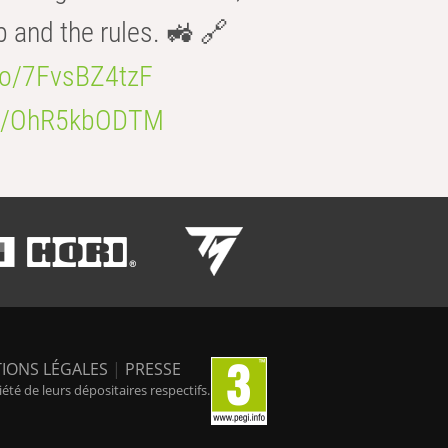
b and the rules. 🚜 🔗
.co/7FvsBZ4tzF
.co/OhR5kbODTM
IONS LÉGALES
|
PRESSE
é de leurs dépositaires respectifs.