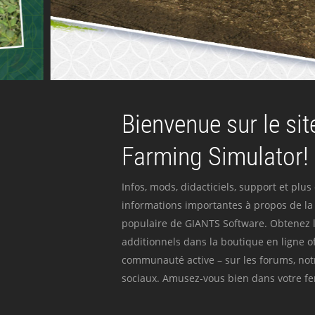
Bienvenue sur le site
Farming Simulator!
Infos, mods, didacticiels, support et plus
informations importantes à propos de la 
populaire de GIANTS Software. Obtenez l
additionnels dans la boutique en ligne off
communauté active – sur les forums, not
sociaux. Amusez-vous bien dans votre fer