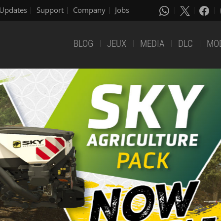
Updates
Support
Company
Jobs
BLOG
JEUX
MEDIA
DLC
MO