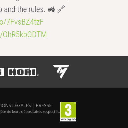
b and the rules. 🚜 🔗
.co/7FvsBZ4tzF
.co/OhR5kbODTM
IONS LÉGALES
|
PRESSE
é de leurs dépositaires respectifs.