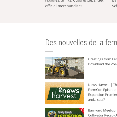
Hoodies, Shirts, Cups & Caps: Get
Ba
official merchandise!
Sc
Des nouvelles de la ferm
Greetings from F
Download the Volv
News Harvest | T
FarmCon Episode -
Expansion Premier
and... cats?
Barnyard Meetup:
Cultivator Recap (A