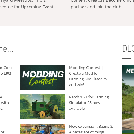
rnyard MeetUps: Info &
Content Creator? Become offici
hedule for Upcoming Events
partner and join the club!
e...
DLC
armCon:
Modding Contest |
o L90!
Create a Mod for
Farming Simulator 25
and win!
he
Patch 1.21 for Farming
 with
Simulator 25 now
e,
available
New expansion: Beans &
pril
Alpacas are coming!