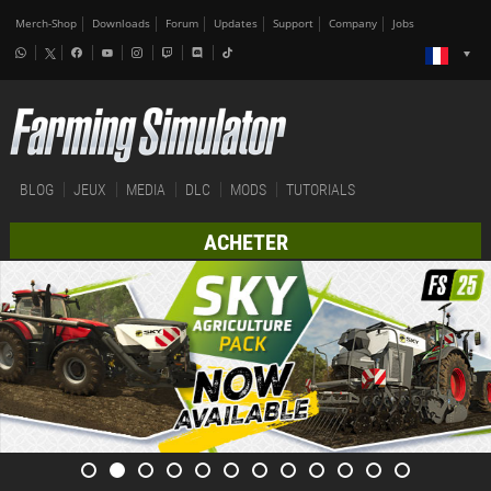
Merch-Shop
Downloads
Forum
Updates
Support
Company
Jobs
BLOG
JEUX
MEDIA
DLC
MODS
TUTORIALS
ACHETER