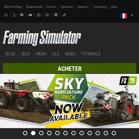
Merch-Shop
Downloads
Forum
Updates
Support
Company
Jobs
BLOG
JEUX
MEDIA
DLC
MODS
TUTORIALS
ACHETER