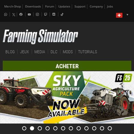
Merch-Shop
Downloads
Forum
Updates
Support
Company
Jobs
BLOG
JEUX
MEDIA
DLC
MODS
TUTORIALS
ACHETER