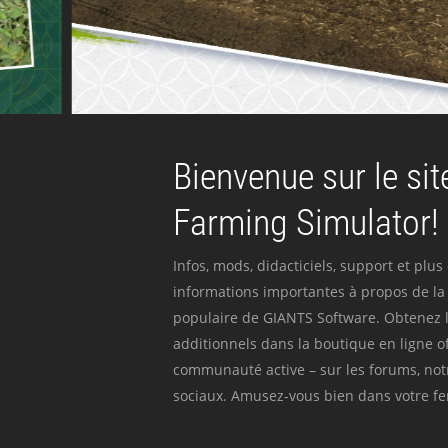
Bienvenue sur le site
Farming Simulator!
Infos, mods, didacticiels, support et plus
informations importantes à propos de la 
populaire de GIANTS Software. Obtenez l
additionnels dans la boutique en ligne off
communauté active – sur les forums, not
sociaux. Amusez-vous bien dans votre fer