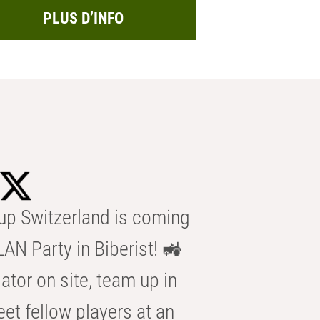
PLUS D’INFO
p Switzerland is coming
AN Party in Biberist! 🚜
ator on site, team up in
eet fellow players at an