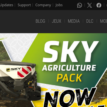
Updates
Support
Company
Jobs
BLOG
JEUX
MEDIA
DLC
MO