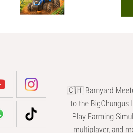
🇨🇭 Barnyard Meetu
to the BigChungus L
Play Farming Simul
multiplayer, and m