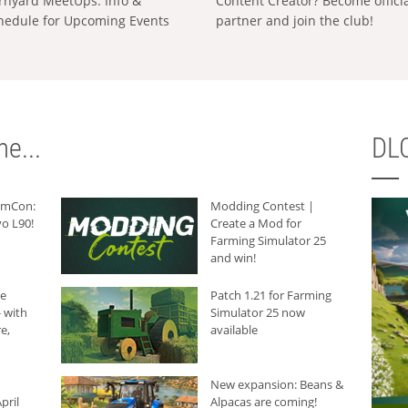
rnyard MeetUps: Info &
Content Creator? Become offici
hedule for Upcoming Events
partner and join the club!
e...
DLC
armCon:
Modding Contest |
o L90!
Create a Mod for
Farming Simulator 25
and win!
he
Patch 1.21 for Farming
 with
Simulator 25 now
e,
available
New expansion: Beans &
pril
Alpacas are coming!