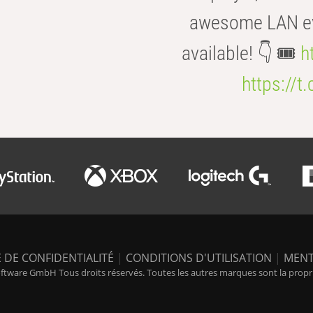
awesome LAN even
available! 👇 🎟️
h
https://t
 DE CONFIDENTIALITÉ
|
CONDITIONS D'UTILISATION
|
MENT
tware GmbH Tous droits réservés. Toutes les autres marques sont la propriét