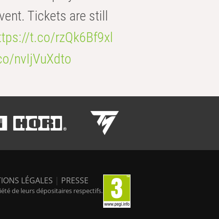
t. Tickets are still
ttps://t.co/rzQk6Bf9xl
.co/nvIjVuXdto
IONS LÉGALES
|
PRESSE
é de leurs dépositaires respectifs.