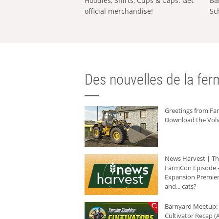
Hoodies, Shirts, Cups & Caps: Get
Ba
official merchandise!
Sc
Des nouvelles de la ferm
Greetings from F
Download the Volv
News Harvest | T
FarmCon Episode -
Expansion Premier
and... cats?
Barnyard Meetup:
Cultivator Recap (A