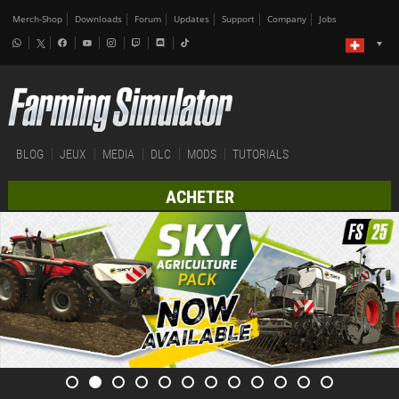
Merch-Shop
Downloads
Forum
Updates
Support
Company
Jobs
BLOG
JEUX
MEDIA
DLC
MODS
TUTORIALS
ACHETER