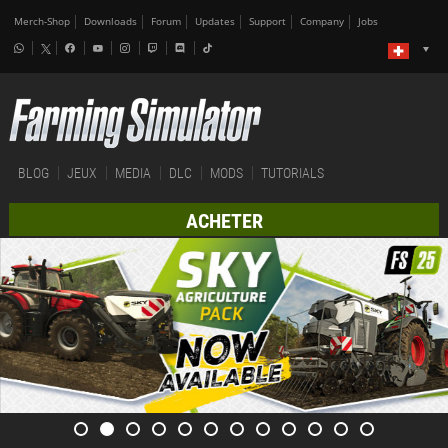
Merch-Shop
Downloads
Forum
Updates
Support
Company
Jobs
BLOG
JEUX
MEDIA
DLC
MODS
TUTORIALS
ACHETER