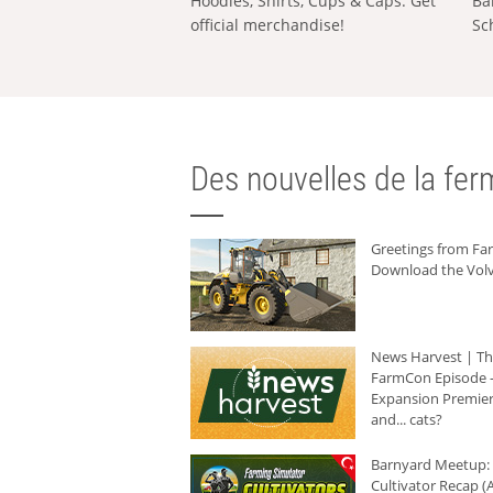
Hoodies, Shirts, Cups & Caps: Get
Ba
official merchandise!
Sc
Des nouvelles de la ferm
Greetings from F
Download the Volv
News Harvest | T
FarmCon Episode -
Expansion Premier
and... cats?
Barnyard Meetup:
Cultivator Recap (A