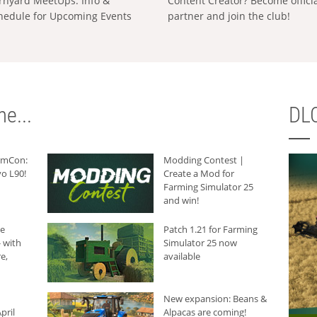
rnyard MeetUps: Info &
Content Creator? Become offici
hedule for Upcoming Events
partner and join the club!
e...
DLC
armCon:
Modding Contest |
o L90!
Create a Mod for
Farming Simulator 25
and win!
he
Patch 1.21 for Farming
 with
Simulator 25 now
e,
available
New expansion: Beans &
pril
Alpacas are coming!