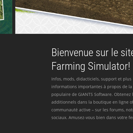
Bienvenue sur le site
Farming Simulator!
Infos, mods, didacticiels, support et plus
informations importantes à propos de la 
populaire de GIANTS Software. Obtenez l
additionnels dans la boutique en ligne off
communauté active – sur les forums, not
sociaux. Amusez-vous bien dans votre fer