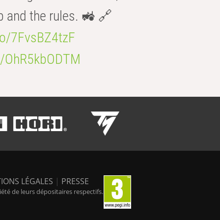
b and the rules. 🚜 🔗
.co/7FvsBZ4tzF
.co/OhR5kbODTM
IONS LÉGALES
|
PRESSE
é de leurs dépositaires respectifs.