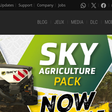
Updates
Support
Company
Jobs
BLOG
JEUX
MEDIA
DLC
MO