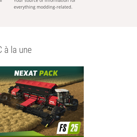
al
Your source of information for
everything modding-related.
 à la une