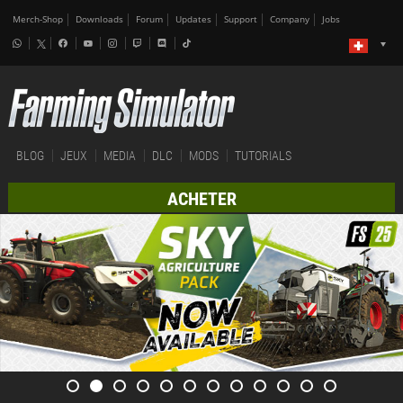
Merch-Shop
Downloads
Forum
Updates
Support
Company
Jobs
BLOG
JEUX
MEDIA
DLC
MODS
TUTORIALS
ACHETER