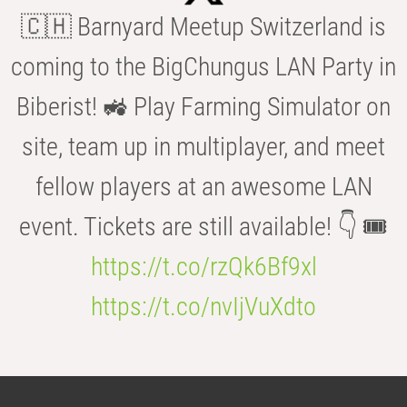
🇨🇭 Barnyard Meetup Switzerland is
coming to the BigChungus LAN Party in
Biberist! 🚜 Play Farming Simulator on
site, team up in multiplayer, and meet
fellow players at an awesome LAN
event. Tickets are still available! 👇 🎟️
https://t.co/rzQk6Bf9xl
https://t.co/nvIjVuXdto