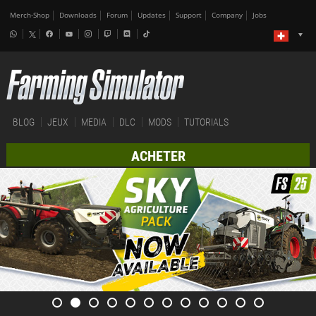
Merch-Shop
Downloads
Forum
Updates
Support
Company
Jobs
BLOG
JEUX
MEDIA
DLC
MODS
TUTORIALS
ACHETER