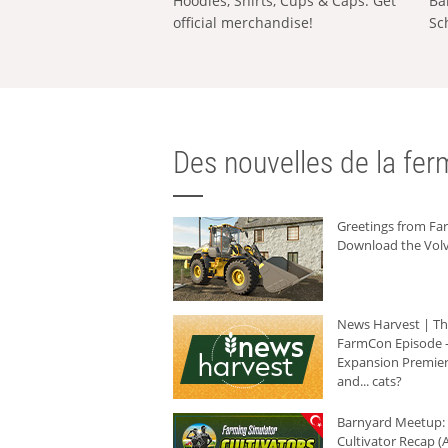
Hoodies, Shirts, Cups & Caps: Get
Ba
official merchandise!
Sc
Des nouvelles de la ferm
Greetings from F
Download the Volv
News Harvest | T
FarmCon Episode -
Expansion Premier
and... cats?
Barnyard Meetup:
Cultivator Recap (A