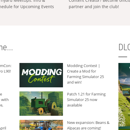
rnyard MeetUps: Info &
Content Creator? Become offici
hedule for Upcoming Events
partner and join the club!
e...
DLC
armCon:
Modding Contest |
o L90!
Create a Mod for
Farming Simulator 25
and win!
he
Patch 1.21 for Farming
 with
Simulator 25 now
e,
available
New expansion: Beans &
pril
Alpacas are coming!