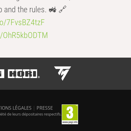
b and the rules. 🚜 🔗
.co/7FvsBZ4tzF
.co/OhR5kbODTM
IONS LÉGALES
|
PRESSE
é de leurs dépositaires respectifs.