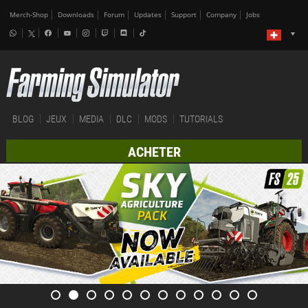
Merch-Shop
Downloads
Forum
Updates
Support
Company
Jobs
BLOG
JEUX
MEDIA
DLC
MODS
TUTORIALS
ACHETER