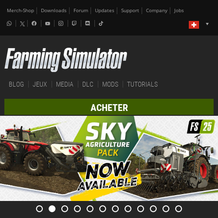
Merch-Shop
Downloads
Forum
Updates
Support
Company
Jobs
BLOG
JEUX
MEDIA
DLC
MODS
TUTORIALS
ACHETER