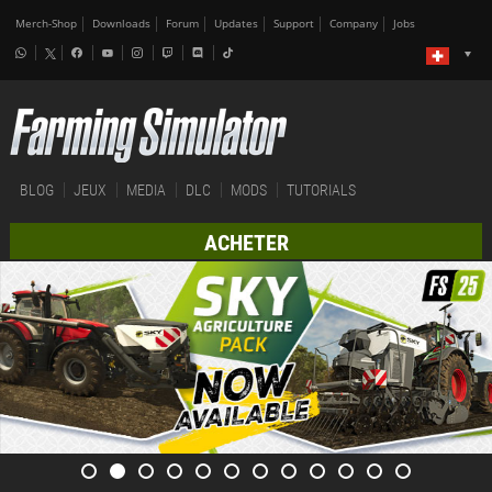
Merch-Shop
Downloads
Forum
Updates
Support
Company
Jobs
BLOG
JEUX
MEDIA
DLC
MODS
TUTORIALS
ACHETER