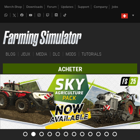
Merch-Shop
Downloads
Forum
Updates
Support
Company
Jobs
BLOG
JEUX
MEDIA
DLC
MODS
TUTORIALS
ACHETER