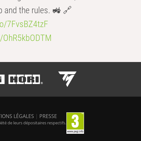
b and the rules. 🚜 🔗
.co/7FvsBZ4tzF
.co/OhR5kbODTM
IONS LÉGALES
|
PRESSE
é de leurs dépositaires respectifs.