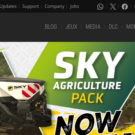
Updates
Support
Company
Jobs
BLOG
JEUX
MEDIA
DLC
MO