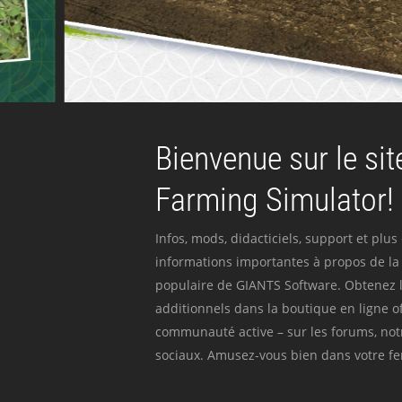
Bienvenue sur le site
Farming Simulator!
Infos, mods, didacticiels, support et plus
informations importantes à propos de la 
populaire de GIANTS Software. Obtenez l
additionnels dans la boutique en ligne off
communauté active – sur les forums, not
sociaux. Amusez-vous bien dans votre fer