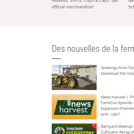
Hoodies, Shirts, Cups & Caps: Get
Ba
official merchandise!
Sc
Des nouvelles de la ferm
Greetings from F
Download the Volv
News Harvest | T
FarmCon Episode -
Expansion Premier
and... cats?
Barnyard Meetup:
Cultivator Recap (A