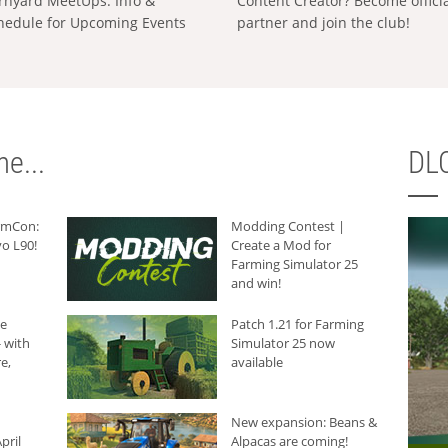
rnyard MeetUps: Info &
Content Creator? Become offici
hedule for Upcoming Events
partner and join the club!
e...
DLC
armCon:
Modding Contest |
o L90!
Create a Mod for
Farming Simulator 25
and win!
he
Patch 1.21 for Farming
 with
Simulator 25 now
e,
available
New expansion: Beans &
pril
Alpacas are coming!