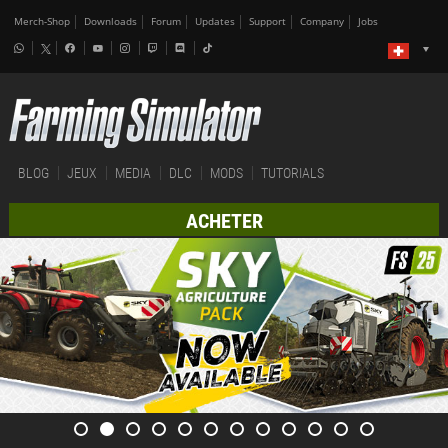
Merch-Shop
Downloads
Forum
Updates
Support
Company
Jobs
BLOG
JEUX
MEDIA
DLC
MODS
TUTORIALS
ACHETER