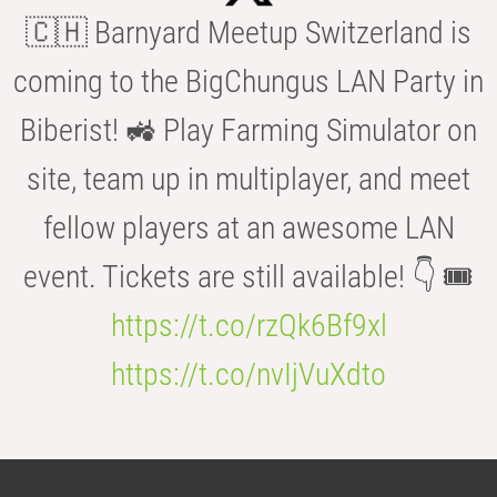
🇨🇭 Barnyard Meetup Switzerland is
coming to the BigChungus LAN Party in
Biberist! 🚜 Play Farming Simulator on
site, team up in multiplayer, and meet
fellow players at an awesome LAN
event. Tickets are still available! 👇 🎟️
https://t.co/rzQk6Bf9xl
https://t.co/nvIjVuXdto