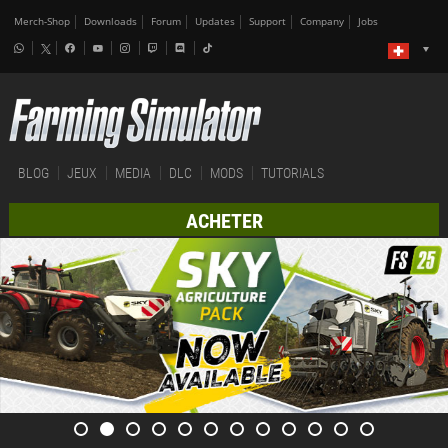
Merch-Shop
Downloads
Forum
Updates
Support
Company
Jobs
BLOG
JEUX
MEDIA
DLC
MODS
TUTORIALS
ACHETER