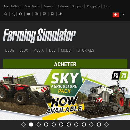
Merch-Shop
Downloads
Forum
Updates
Support
Company
Jobs
BLOG
JEUX
MEDIA
DLC
MODS
TUTORIALS
ACHETER