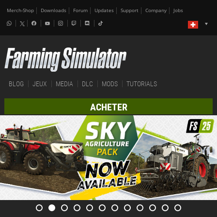
Merch-Shop
Downloads
Forum
Updates
Support
Company
Jobs
BLOG
JEUX
MEDIA
DLC
MODS
TUTORIALS
ACHETER