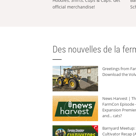
Hoodies, Shirts, Cups & Caps: Get
Ba
official merchandise!
Sc
Des nouvelles de la ferm
Greetings from F
Download the Volv
News Harvest | T
FarmCon Episode -
Expansion Premier
and... cats?
Barnyard Meetup:
Cultivator Recap (A