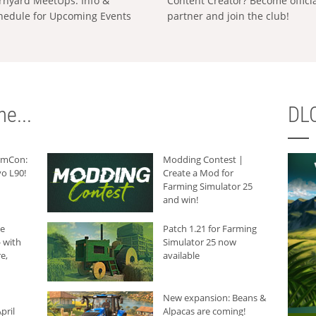
rnyard MeetUps: Info &
Content Creator? Become offici
hedule for Upcoming Events
partner and join the club!
e...
DLC
armCon:
Modding Contest |
o L90!
Create a Mod for
Farming Simulator 25
and win!
he
Patch 1.21 for Farming
 with
Simulator 25 now
e,
available
New expansion: Beans &
pril
Alpacas are coming!