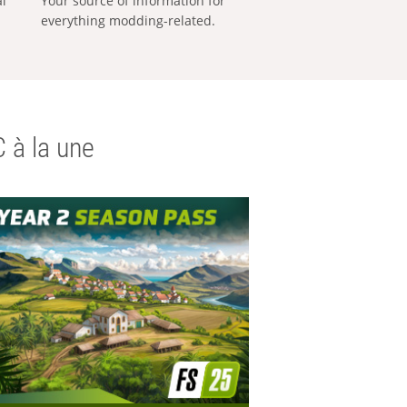
al
Your source of information for
everything modding-related.
 à la une