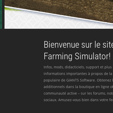
Bienvenue sur le site
Farming Simulator!
Infos, mods, didacticiels, support et plus
informations importantes à propos de la 
populaire de GIANTS Software. Obtenez l
additionnels dans la boutique en ligne off
communauté active – sur les forums, not
sociaux. Amusez-vous bien dans votre fer