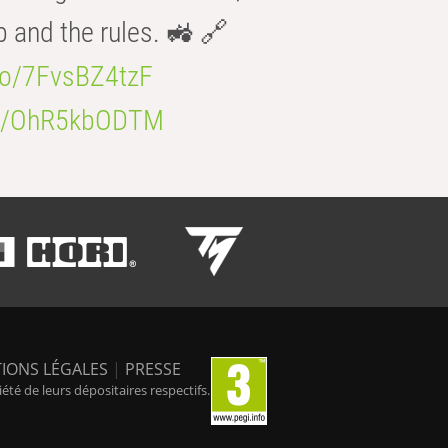
b and the rules. 🚜 🔗
.co/7FvsBZ4tzF
.co/OhR5kbODTM
IONS LÉGALES
|
PRESSE
é de leurs dépositaires respectifs.