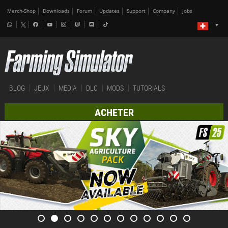
Merch-Shop
Downloads
Forum
Updates
Support
Company
Jobs
BLOG
JEUX
MEDIA
DLC
MODS
TUTORIALS
ACHETER