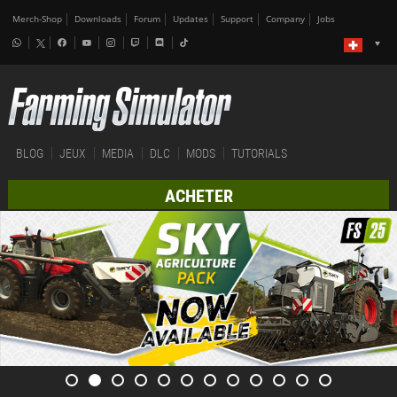
Merch-Shop
Downloads
Forum
Updates
Support
Company
Jobs
BLOG
JEUX
MEDIA
DLC
MODS
TUTORIALS
ACHETER