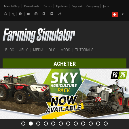
Merch-Shop
Downloads
Forum
Updates
Support
Company
Jobs
BLOG
JEUX
MEDIA
DLC
MODS
TUTORIALS
ACHETER