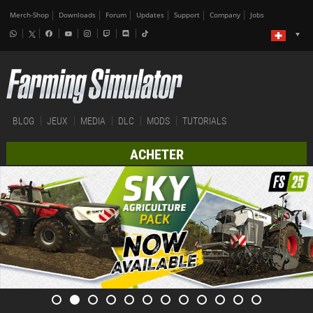
Merch-Shop
Downloads
Forum
Updates
Support
Company
Jobs
BLOG
JEUX
MEDIA
DLC
MODS
TUTORIALS
ACHETER